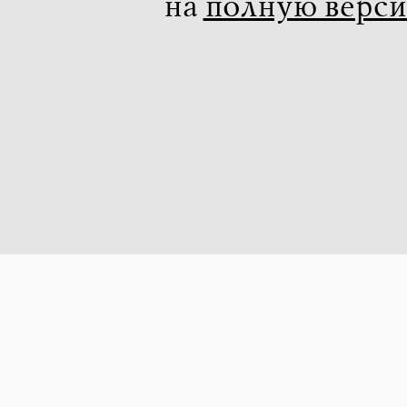
на
полную верс