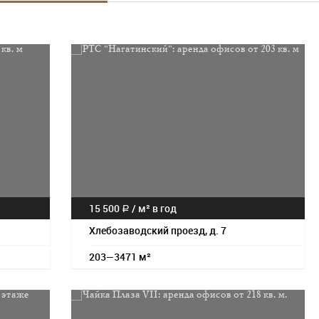
15 500
/
м² в год
a
Хлебозаводский проезд, д. 7
203—3471 м²