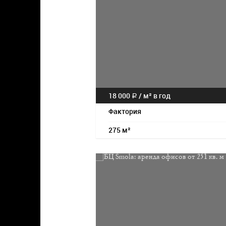
18 000
/
м² в год
a
Фактория
275 м²