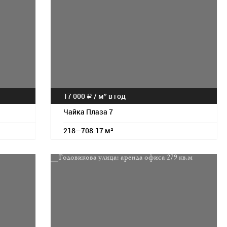
17 000
/
м² в год
a
Чайка Плаза 7
218—708.17 м²