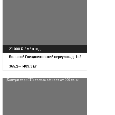
21 000
/
м² в год
a
Большой Гнездниковский переулок, д. 1с2
365.2—1489.3 м²
Посмотрет