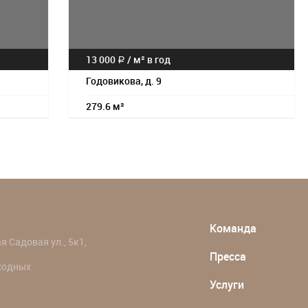
13 000
/
м² в год
a
Годовикова, д. 9
279.6 м²
Команда
 Садовая ул., 5к1,
Пресса
ыходных
Услуги