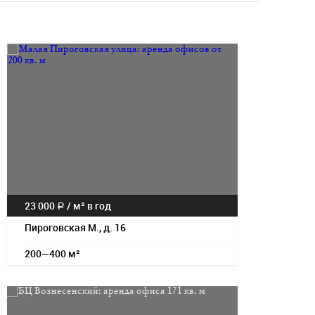
Посмотрет
23 000
/
м² в год
a
Пироговская М., д. 16
200—400 м²