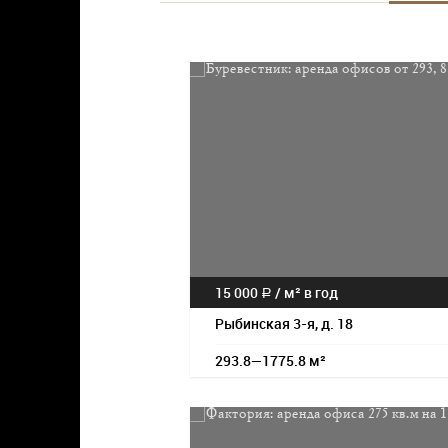
15 000
/
м² в год
a
Рыбинская 3-я, д. 18
293.8—1775.8 м²