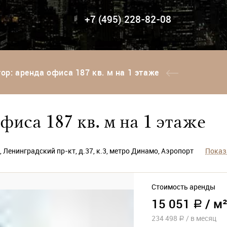
+7 (495) 228-82-08
ор: аренда офиса 187 кв. м на 1 этаже
фиса 187 кв. м на 1 этаже
 Ленинградский пр-кт, д.37, к.3, метро Динамо, Аэропорт
Показ
Стоимость аренды
15 051
/
м²
a
234 498
/
в месяц
a