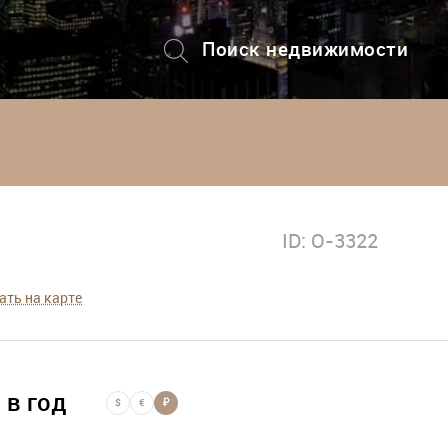
Поиск недвижимости
+7 (495) 228-82-08
ID: O-3322
ать на карте
 в год
$
€
₽