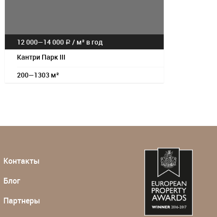
12 000—
14 000
/
м² в год
a
Кантри Парк III
200—1303 м²
Контакты
Блог
Партнеры