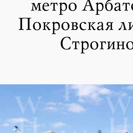
метро Арбат
Покровская ли
Строгин