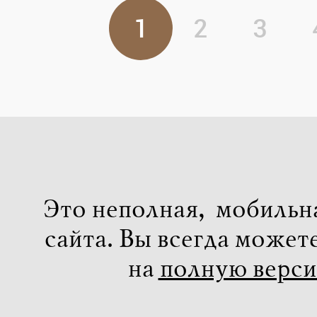
1
2
3
Это неполная, мобильн
сайта. Вы всегда может
на
полную верс