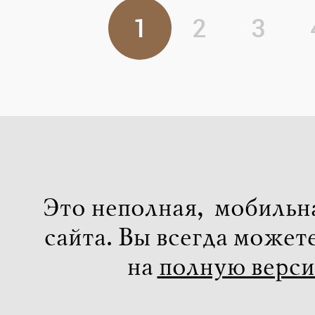
1
2
3
Это неполная, мобильн
сайта. Вы всегда может
на
полную верс