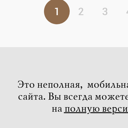
1
2
3
Это неполная, мобильн
сайта. Вы всегда может
на
полную верс