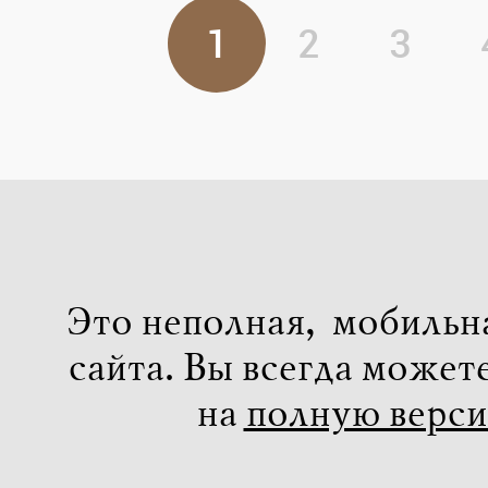
1
2
3
Это неполная, мобильн
сайта. Вы всегда может
на
полную верс