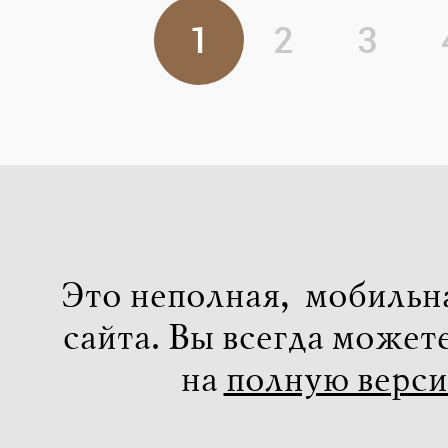
1
2
3
Это неполная, мобильн
сайта. Вы всегда может
на
полную верс