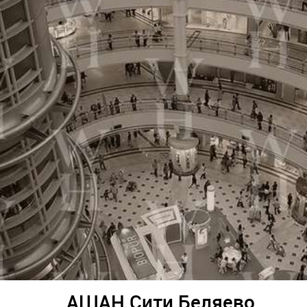
АШАН Сити Беляево