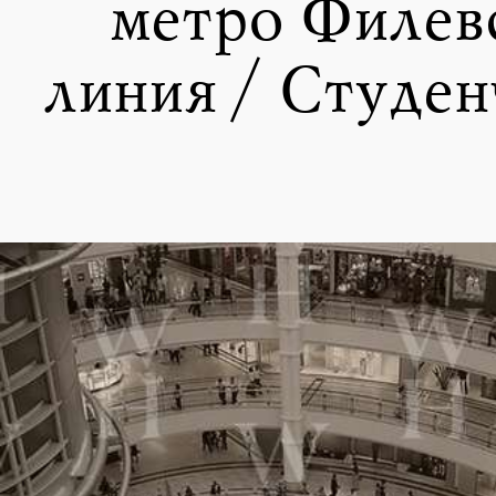
метро Филев
линия / Студен