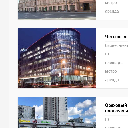
метро
аренда
Четыре ве
бизнес-цен
ID
площадь
метро
аренда
Ореховый 
назначения
ID