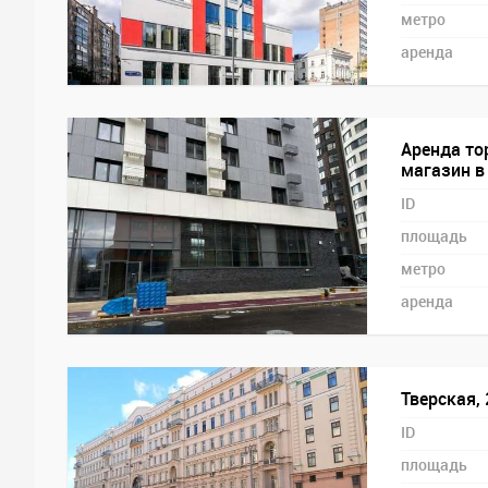
метро
аренда
Аренда то
магазин в
ID
площадь
метро
аренда
Тверская,
ID
площадь