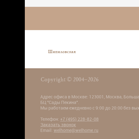
Шипиловская
Copyright © 2004–2026
Адрес офиса в Москве: 123001, Москва, Большая
БЦ "Сады Пекина".
Мы работаем ежедневно с 9:00 до 20:00 без в
Телефон:
+7 (495) 228-82-08
Заказать звонок
Email:
welhome@welhome.ru