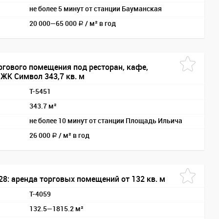
не более 5 минут от станции Бауманская
20 000—
65 000
/
м² в год
a
ргового помещения под ресторан, кафе,
 ЖК Символ 343,7 кв. м
T-5451
343.7 м²
не более 10 минут от станции Площадь Ильича
26 000
/
м² в год
a
 28: аренда торговых помещений от 132 кв. м
T-4059
132.5—1815.2 м²