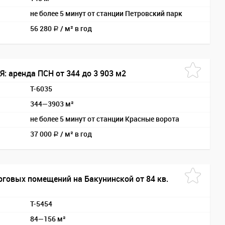
не более 5 минут от станции Петровский парк
56 280
/
м² в год
a
: аренда ПСН от 344 до 3 903 м2
T-6035
344—3903 м²
не более 5 минут от станции Красные ворота
37 000
/
м² в год
a
рговых помещений на Бакунинской от 84 кв.
T-5454
84—156 м²