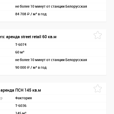
не более 10 минут от станции Белорусская
84 708
/
м² в год
a
s: аренда street retail 60 кв.м
T-6074
60 м²
не более 10 минут от станции Белорусская
90 000
/
м² в год
a
 аренда ПСН 145 кв.м
тр
Фактория
T-6036
145 м²