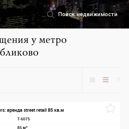
Поиск недвижимости
+7 (495) 228-82-08
щения у метро
ябликово
s: аренда street retail 85 кв.м
T-6075
85 м²