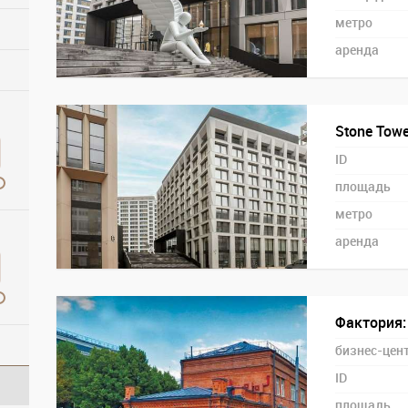
метро
аренда
Stone Tower
ID
площадь
метро
аренда
Фактория:
бизнес-цен
ID
площадь