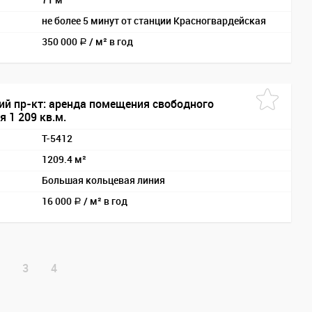
71 м²
не более 5 минут от станции Красногвардейская
350 000
/
м² в год
a
ий пр-кт: аренда помещения свободного
 1 209 кв.м.
T-5412
1209.4 м²
Большая кольцевая линия
16 000
/
м² в год
a
3
4