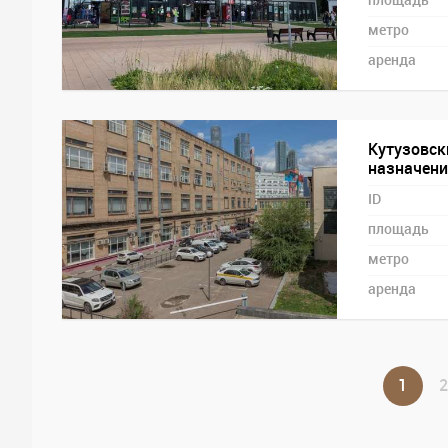
площадь
метро
аренда
Кутузовск
назначения
ID
площадь
метро
аренда
1
2