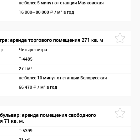
не более 5 минут от станции Маяковская
16 000—
80 000
/
м² в год
a
тра: аренда торгового помещения 271 кв. м
тр
Четыре ветра
T-4485
271 м²
не более 10 минут от станции Белорусская
66 470
/
м² в год
a
бульвар: аренда помещения свободного
 71 кв. м.
T-5399