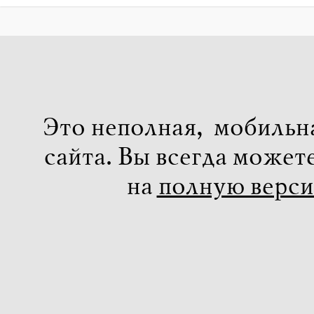
Это неполная, мобильн
сайта. Вы всегда может
на
полную верс