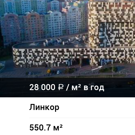
28 000
/
м² в год
a
Линкор
550.7 м²