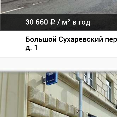
30 660
/
м² в год
a
Большой Сухаревский пер
д. 1