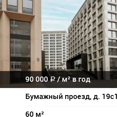
90 000
/
м² в год
a
Бумажный проезд, д. 19с
60 м²