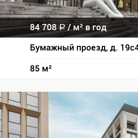
84 708
/
м² в год
a
Бумажный проезд, д. 19с
85 м²