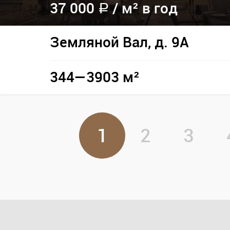
37 000
/
м² в год
a
Земляной Вал, д. 9А
344—3903 м²
1
2
3