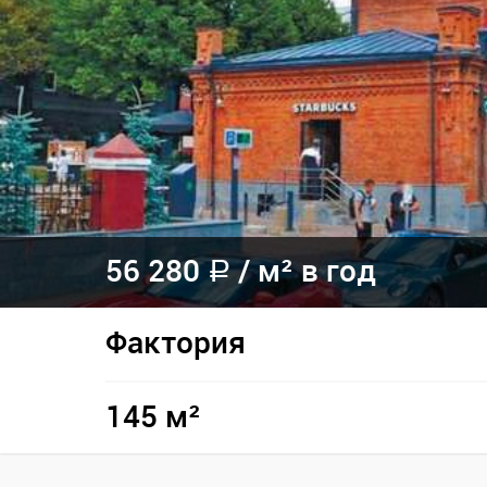
56 280
/
м² в год
a
Фактория
145 м²