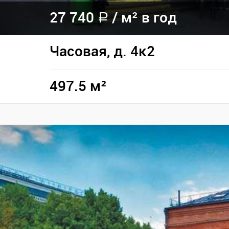
27 740
/
м² в год
a
Часовая, д. 4к2
497.5 м²