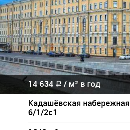
14 634
/
м² в год
a
Кадашёвская набережная,
6/1/2с1