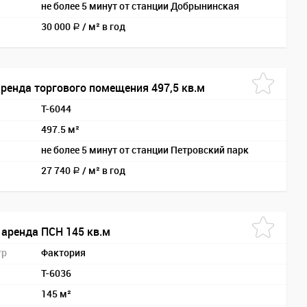
не более 5 минут от станции Добрынинская
30 000
/
м² в год
a
аренда торгового помещения 497,5 кв.м
T-6044
497.5 м²
не более 5 минут от станции Петровский парк
27 740
/
м² в год
a
 аренда ПСН 145 кв.м
тр
Фактория
T-6036
145 м²