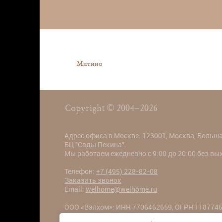
Митино
Copyright © 2004–2026
Адрес офиса в Москве: 123001, Москва, Большая
БЦ "Сады Пекина".
Мы работаем ежедневно с 9:00 до 20:00 без в
Телефон:
+7 (495) 228-82-08
Заказать звонок
Email:
welhome@welhome.ru
ООО «Вэлхом»: ИНН 7706462659, ОГРН 1187746
Большая Садовая ул., 5к1, БЦ "Сады Пекина"