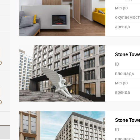
метро
окупаемост
аренда
Stone Tower
ID
площадь
метро
аренда
Stone Tower
ID
площадь