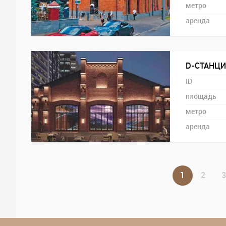
метро
аренда
D-СТАНЦИЯ
ID
площадь
метро
аренда
1
2
3