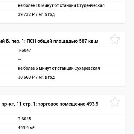
не более 10 минут от станции Студенческая
39 732
/
м² в год
a
ий Б. пер. 1: ПСН общей площадью 587 кв.м
T-6047
—
не более 5 минут от станции Сухаревская
30 660
/
м² в год
a
пр-кт, 11 стр. 1: торговое помещение 493,9
T-6045
493.9 м²