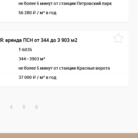
не более 5 минут от станции Петровский парк
56 280
/
м² в год
a
: аренда ПСН от 344 до 3 903 м2
T-6035
344—3903 м²
не более 5 минут от станции Красные ворота
37 000
/
м² в год
a
4
5
6