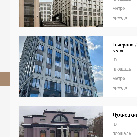
метро
аренда
Генерала 
кв.м
ID
площадь
метро
аренда
Лужнецкий
ID
площадь