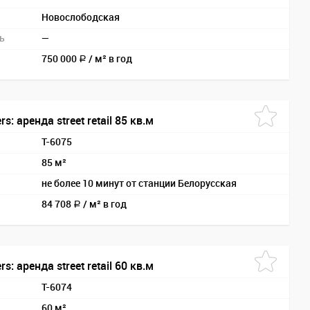
Новослободская
ь
—
750 000
/
м² в год
a
s: аренда street retail 85 кв.м
T-6075
85 м²
не более 10 минут от станции Белорусская
84 708
/
м² в год
a
s: аренда street retail 60 кв.м
T-6074
60 м²