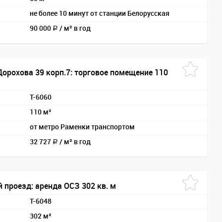
не более 10 минут от станции Белорусская
90 000
/
м² в год
a
Дорохова 39 корп.7: торговое помещение 110
T-6060
110 м²
от метро Раменки транспортом
32 727
/
м² в год
a
 проезд: аренда ОСЗ 302 кв. м
T-6048
302 м²