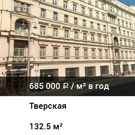
685 000
/
м² в год
a
Тверская
132.5 м²