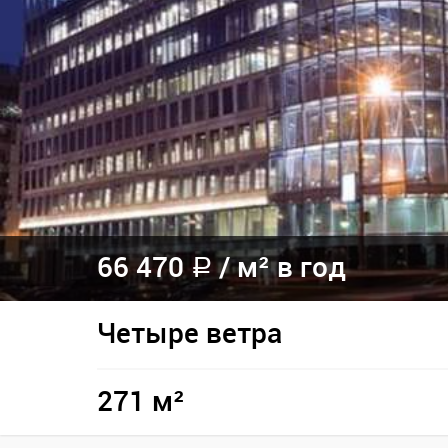
66 470
/
м² в год
a
Четыре ветра
271 м²