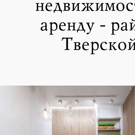
недвижимост
аренду - ра
Тверско