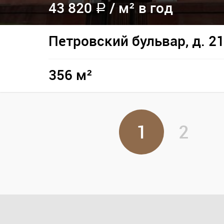
43 820
/
м² в год
a
Петровский бульвар, д. 2
356 м²
1
2