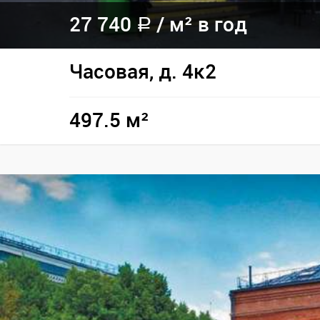
27 740
/
м² в год
a
Часовая, д. 4к2
497.5 м²