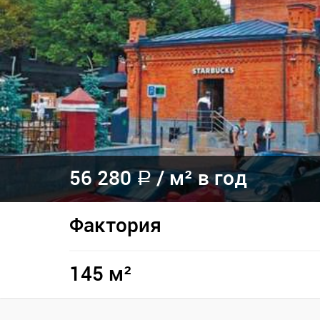
56 280
/
м² в год
a
Фактория
145 м²