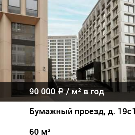
90 000
/
м² в год
a
Бумажный проезд, д. 19с
60 м²