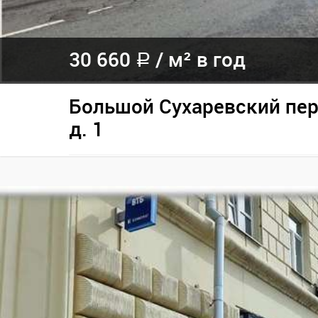
30 660
/
м² в год
a
Большой Сухаревский пер
д. 1