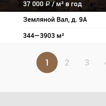
37 000
/
м² в год
a
Земляной Вал, д. 9А
344—3903 м²
1
2
3