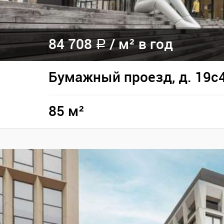
84 708
/
м² в год
a
Бумажный проезд, д. 19с
85 м²