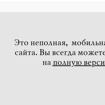
Это неполная, мобильн
сайта. Вы всегда может
на
полную верс