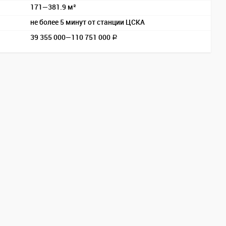
171—381.9 м²
не более 5 минут от станции ЦСКА
39 355 000—
110 751 000
a