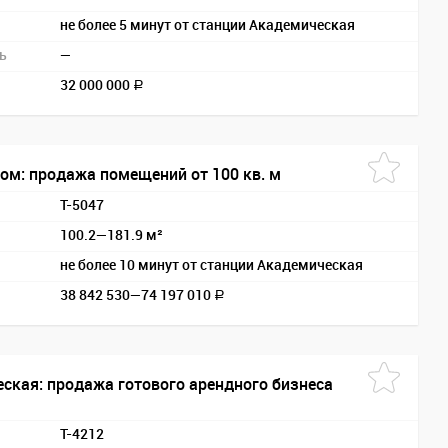
не более 5 минут от станции Академическая
ь
—
32 000 000
a
ом: продажа помещений от 100 кв. м
T-5047
100.2—181.9 м²
не более 10 минут от станции Академическая
38 842 530—
74 197 010
a
ская: продажа готового арендного бизнеса
T-4212