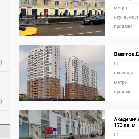
метро
окупаемост
продажа
Вавилов Д
ID
площадь
метро
продажа
Академиче
173 кв. м
ID