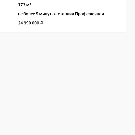
173 м²
не более 5 минут от станции Профсоюзная
24 990 000
a