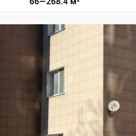
66—268.4 м²