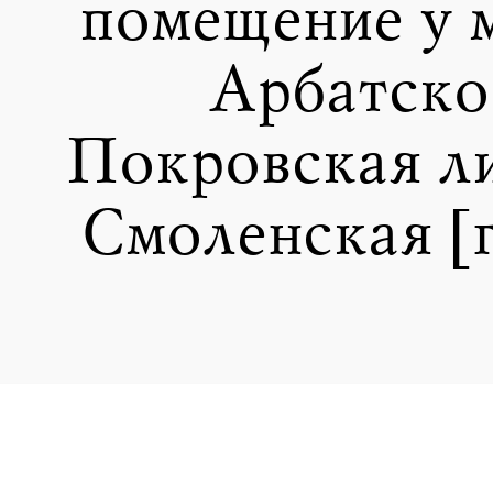
помещение у 
Арбатско
Покровская ли
Смоленская [г