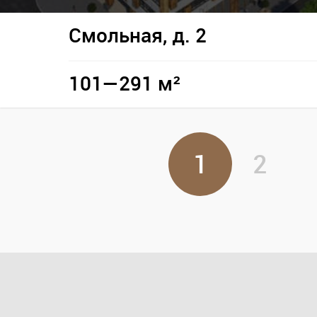
Смольная, д. 2
101—291 м²
1
2