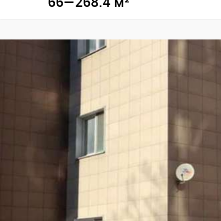
66—268.4 м²