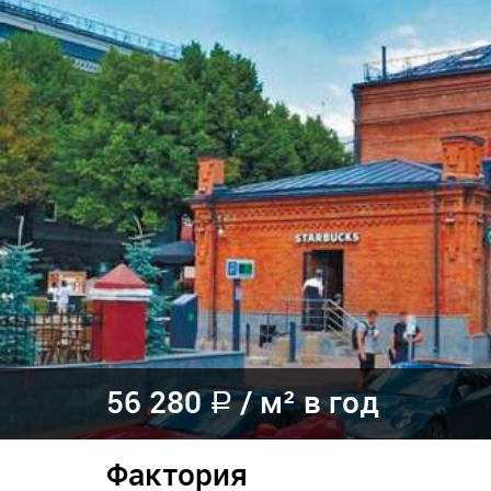
56 280
/
м² в год
a
Фактория