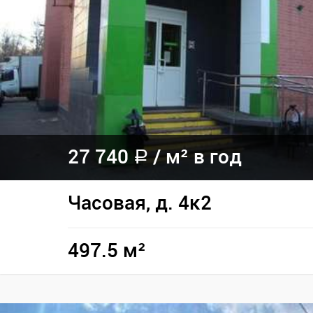
27 740
/
м² в год
a
Часовая, д. 4к2
497.5 м²