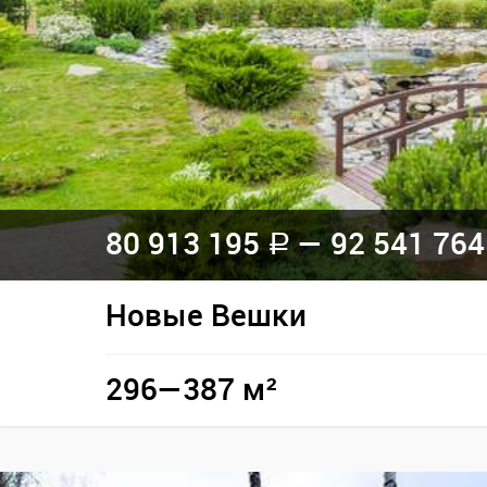
80 913 195
— 92 541 76
a
Новые Вешки
296—387 м²