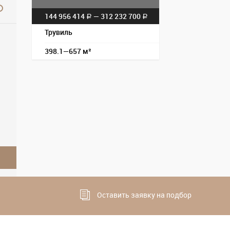
144 956 414
— 312 232 700
a
a
Трувиль
398.1—657 м²
Оставить заявку на подбор