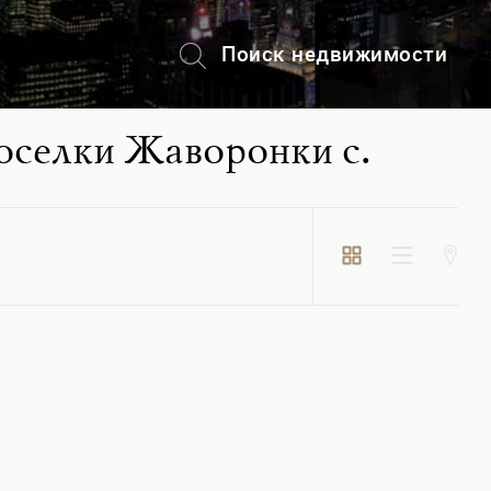
Поиск недвижимости
+7 (495) 228-82-08
оселки Жаворонки с.
Пос