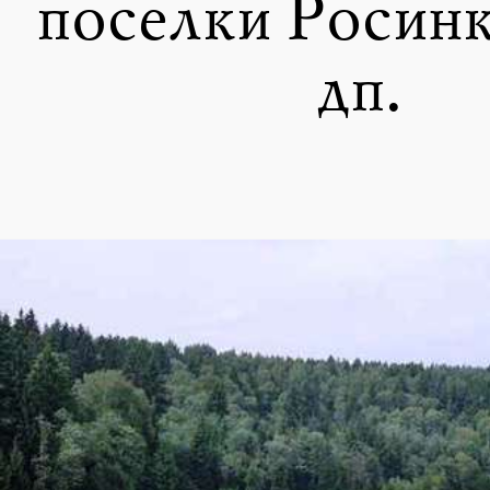
поселки Росин
дп.