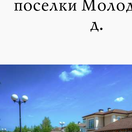
поселки Моло
д.