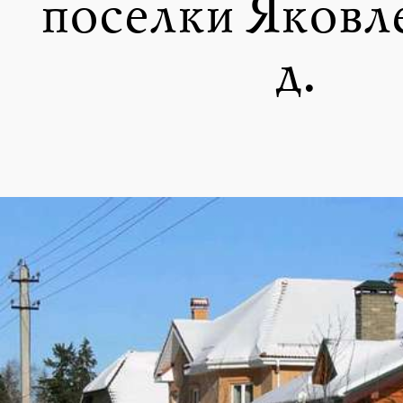
поселки Яковл
д.