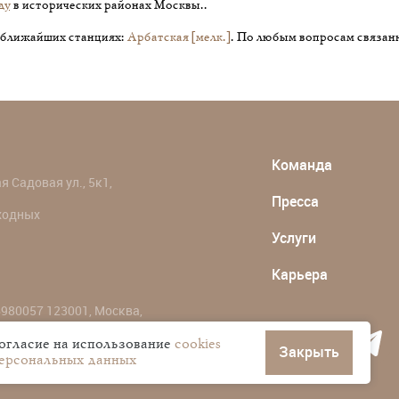
ду
в исторических районах Москвы..
 ближайших станциях:
Арбатская [мелк.]
. По любым вопросам связан
Команда
 Садовая ул., 5к1,
Пресса
ыходных
Услуги
Карьера
980057 123001, Москва,
согласие на использование
cookies
Закрыть
персональных данных
ональных данных пользователей