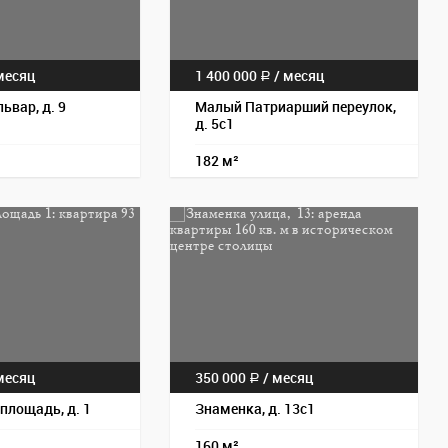
есяц
1 400 000
/
месяц
a
ьвар, д. 9
Малый Патриарший переулок,
д. 5с1
182 м²
Пос
есяц
350 000
/
месяц
a
площадь, д. 1
Знаменка, д. 13с1
160 м²