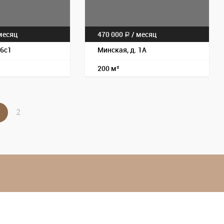
есяц
470 000
/
месяц
a
 6с1
Минская, д. 1А
200 м²
2