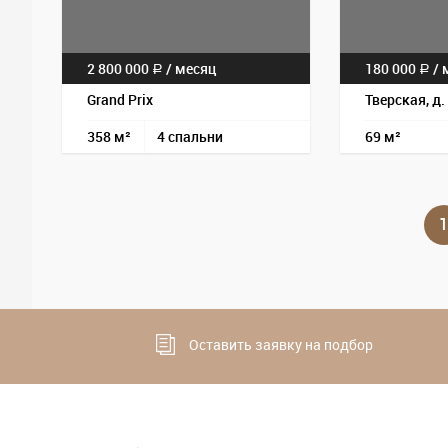
2 800 000
/
месяц
180 000
/
м
a
a
Grand Prix
Тверская, д.
358 м²
4 спальни
69 м²
1
Оставить заявку на подбор