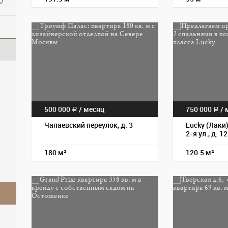
500 000
/
месяц
750 000
/
м
a
a
Чапаевский переулок, д. 3
Lucky (Лаки
2-я ул., д. 12
180 м²
120.5 м²