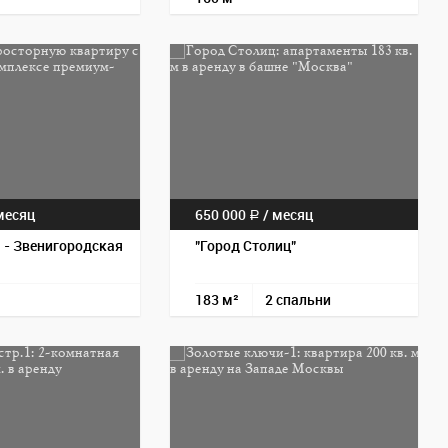
Пос
есяц
650 000
/
месяц
a
) - Звенигородская
"Город Столиц"
183 м²
2 спальни
Пос