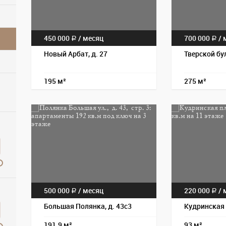
450 000
/
месяц
700 000
/
м
a
a
Новый Арбат, д. 27
Тверской бул
195 м²
275 м²
500 000
/
месяц
220 000
/
м
a
a
Большая Полянка, д. 43с3
Кудринская 
191.9 м²
93 м²