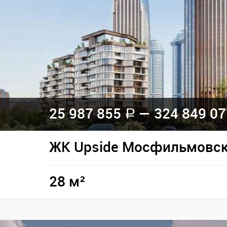
25 987 855
— 324 849 0
a
ЖК Upside Мосфильмовс
28 м²