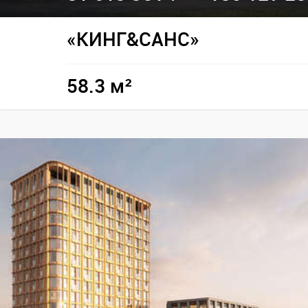
«КИНГ&САНС»
58.3 м²