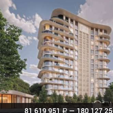
81 619 951
— 180 127 2
a