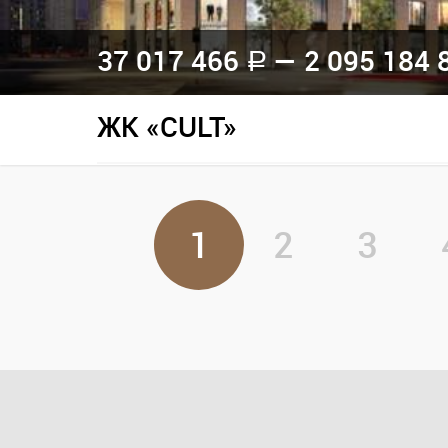
37 017 466
— 2 095 184 
a
ЖК «CULT»
1
2
3