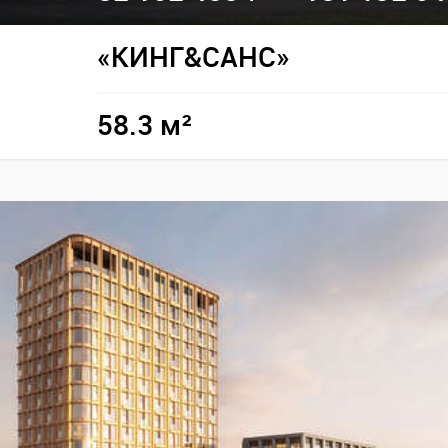
«КИНГ&САНС»
58.3 м²