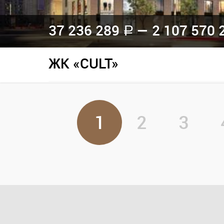
37 236 289
— 2 107 570 
a
ЖК «CULT»
1
2
3