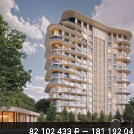
82 102 433
— 181 192 0
a