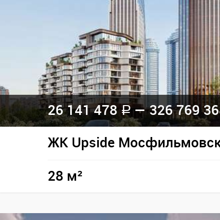
26 141 478
— 326 769 3
a
ЖК Upside Мосфильмовс
28 м²