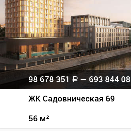
98 678 351
— 693 844 0
a
ЖК Садовническая 69
56 м²