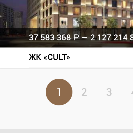
37 583 368
— 2 127 214 
a
ЖК «CULT»
1
2
3