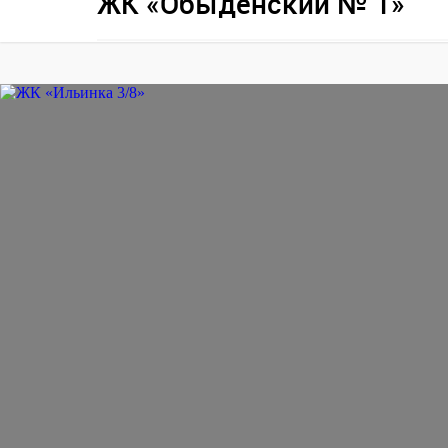
ЖК «Обыденский № 1»