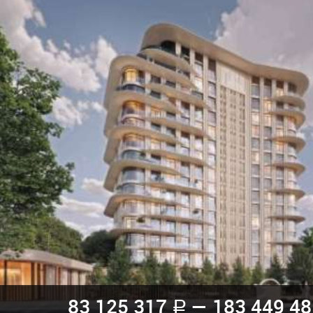
83 125 317
— 183 449 4
a