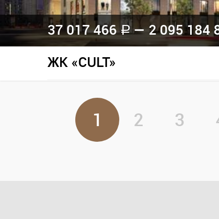
37 017 466
— 2 095 184 
a
ЖК «CULT»
1
2
3