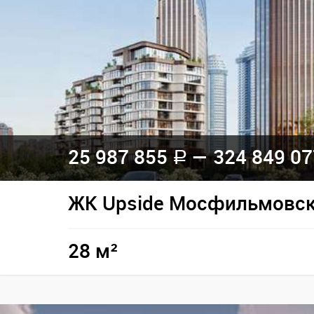
25 987 855
— 324 849 0
a
ЖК Upside Мосфильмовс
28 м²