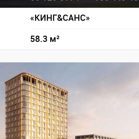
«КИНГ&САНС»
58.3 м²