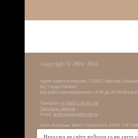
Copyright © 2004–2026
Адрес офиса в Москве: 123001, Москва, Большая
БЦ "Сады Пекина".
Мы работаем ежедневно с 9:00 до 20:00 без в
Телефон:
+7 (495) 228-82-08
Заказать звонок
Email:
welhome@welhome.ru
ООО «Вэлхом»: ИНН 7706462659, ОГРН 1187746
Большая Садовая ул., 5к1, БЦ "Сады Пекина"
Находясь на сайте welhome.ru вы даете 