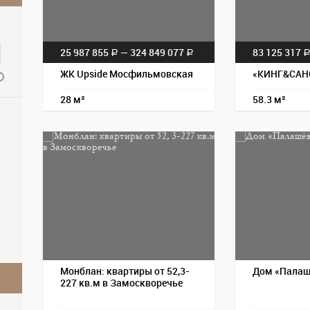
25 987 855
— 324 849 077
83 125 317
a
a
ЖК Upside Мосфильмовская
«КИНГ&САН
28 м²
58.3 м²
Монблан: квартиры от 52,3-
Дом «Палаш
227 кв.м в Замоскворечье