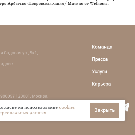
тро Арбатско-Покровская линия / Митино от Welhome.
Команда
 Садовая ул., 5к1,
Пресса
ыходных
Услуги
Карьера
980057 123001, Москва,
согласие на использование
cookies
Закрыть
персональных данных
ональных данных пользователей