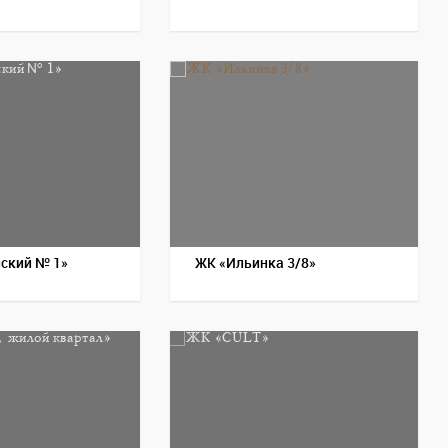
Пос
ский № 1»
ЖК «Ильинка 3/8»
Пос