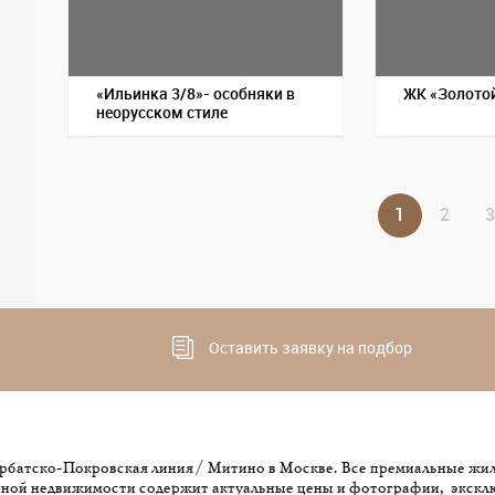
«Ильинка 3/8»- особняки в
ЖК «Золотой
неорусском стиле
1
2
3
Оставить заявку на подбор
рбатско-Покровская линия / Митино в Москве. Все премиальные жи
итной недвижимости содержит актуальные цены и фотографии, экскл