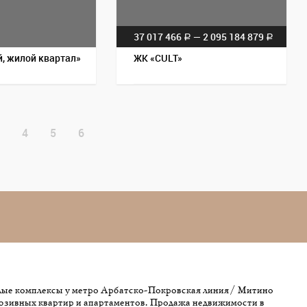
37 017 466
— 2 095 184 879
a
a
, жилой квартал»
ЖК «CULT»
4
5
6
лые комплексы у метро Арбатско-Покровская линия / Митино
юзивных квартир и апартаментов. Продажа недвижимости в