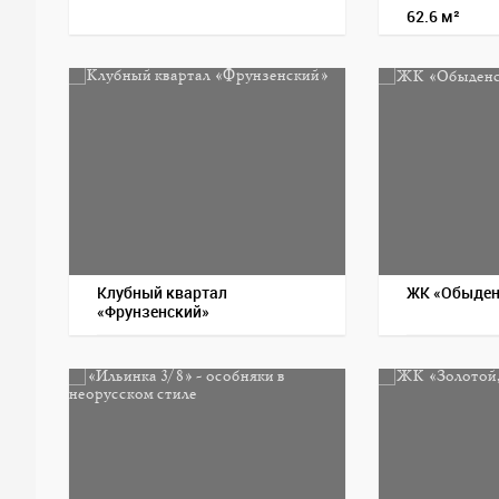
62.6 м²
Клубный квартал
ЖК «Обыден
«Фрунзенский»