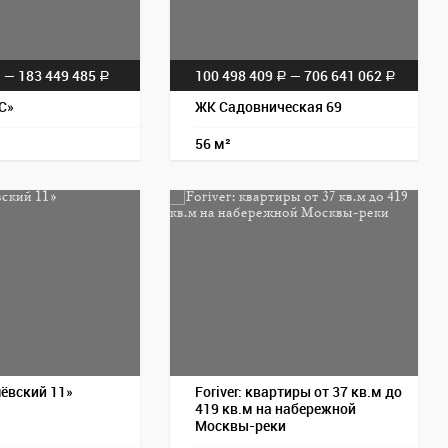
— 183 449 485
100 498 409
— 706 641 062
a
a
a
a
С»
ЖК Садовническая 69
56 м²
Пос
ёвский 11»
Foriver: квартиры от 37 кв.м до
419 кв.м на набережной
Москвы-реки