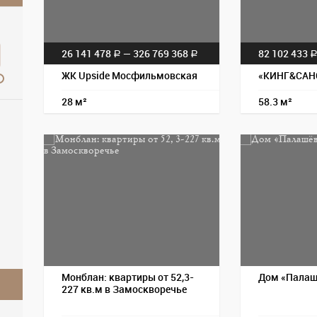
26 141 478
— 326 769 368
82 102 433
a
a
ЖК Upside Мосфильмовская
«КИНГ&САН
28 м²
58.3 м²
Монблан: квартиры от 52,3-
Дом «Палаш
227 кв.м в Замоскворечье