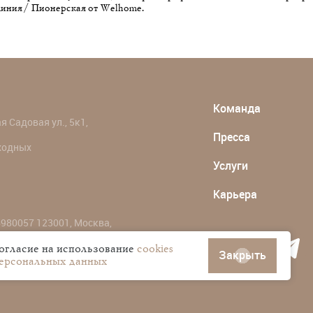
иния / Пионерская от Welhome.
Команда
 Садовая ул., 5к1,
Пресса
ыходных
Услуги
Карьера
980057 123001, Москва,
согласие на использование
cookies
Закрыть
персональных данных
ональных данных пользователей