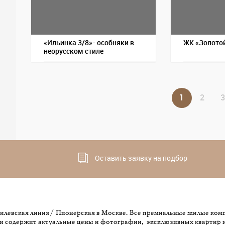
«Ильинка 3/8»- особняки в
ЖК «Золотой
неорусском стиле
1
2
3
Оставить заявку на подбор
илевская линия / Пионерская в Москве. Все премиальные жилые комп
и содержит актуальные цены и фотографии, эксклюзивных квартир 