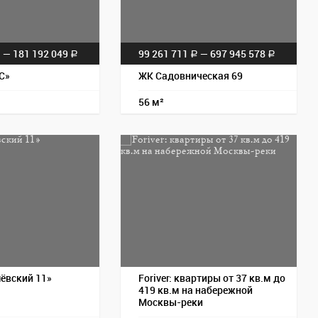
— 181 192 049
99 261 711
— 697 945 578
a
a
a
a
С»
ЖК Садовническая 69
56 м²
Пос
ёвский 11»
Foriver: квартиры от 37 кв.м до
419 кв.м на набережной
Москвы-реки