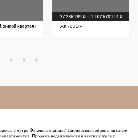
37 236 289
— 2 107 570 214
a
a
, жилой квартал»
ЖК «CULT»
4
5
6
лексы у метро Филевская линия / Пионерская собраны на сайте
и апартаментов. Продажа недвижимости в элитных жилых