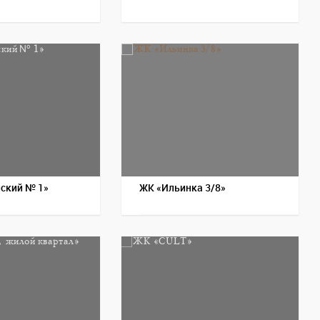
Пос
ский № 1»
ЖК «Ильинка 3/8»
Пос