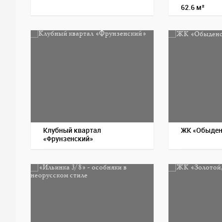
62.6 м²
Клубный квартал
ЖК «Обыден
«Фрунзенский»