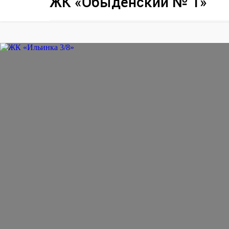
ЖК «Обыденский № 1»