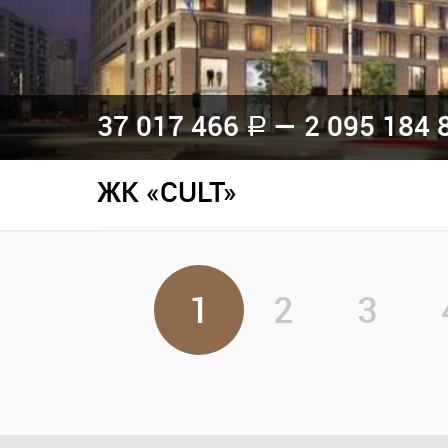
37 017 466
— 2 095 184 
a
ЖК «CULT»
1
2
3