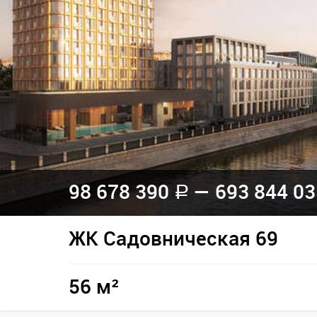
98 678 390
— 693 844 0
a
ЖК Садовническая 69
56 м²