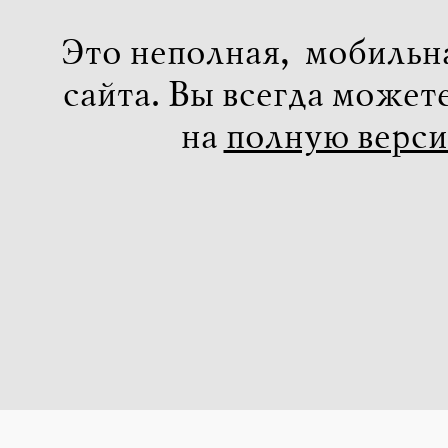
Это неполная, мобильн
сайта. Вы всегда может
на
полную верс