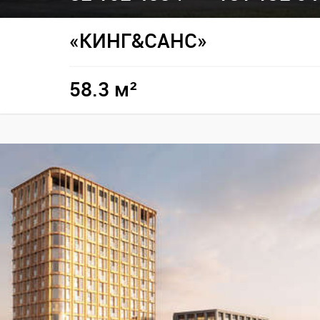
«КИНГ&САНС»
58.3 м²