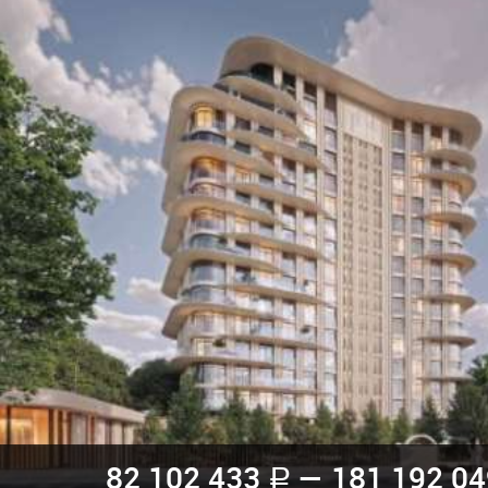
82 102 433
— 181 192 0
a