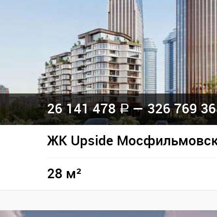
26 141 478
— 326 769 3
a
ЖК Upside Мосфильмовс
28 м²