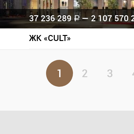
37 236 289
— 2 107 570 
a
ЖК «CULT»
1
2
3