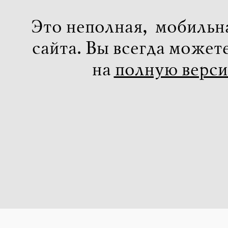
Это неполная, мобильн
сайта. Вы всегда может
на
полную верс