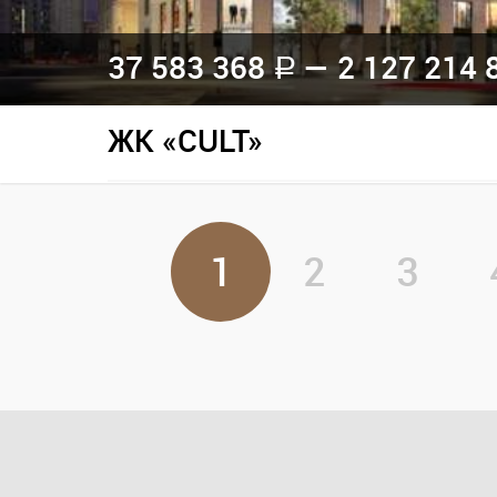
37 583 368
— 2 127 214 
a
ЖК «CULT»
1
2
3