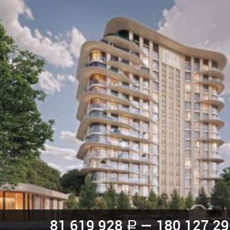
81 619 928
— 180 127 2
a