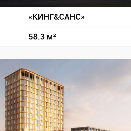
«КИНГ&САНС»
58.3 м²