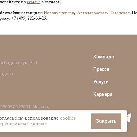
 перейдите по
ссылке
в каталог.
 ближайших станциях:
Новокузнецкая
,
Автозаводская
,
Таганская
. П
ну: +7 (495) 221-33-15.
Команда
 Садовая ул., 5к1,
Пресса
ыходных
Услуги
Карьера
980057 123001, Москва,
согласие на использование
cookies
Закрыть
персональных данных
ональных данных пользователей