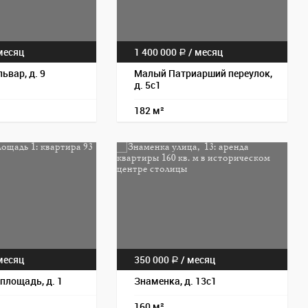
есяц
1 400 000
/
месяц
a
ьвар, д. 9
Малый Патриарший переулок,
д. 5с1
182 м²
Пос
есяц
350 000
/
месяц
a
площадь, д. 1
Знаменка, д. 13с1
160 м²