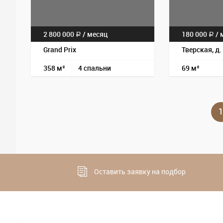
2 800 000
/
месяц
180 000
/
м
a
a
Grand Prix
Тверская, д.
358 м²
4 спальни
69 м²
1
Оставить заявку на подбор