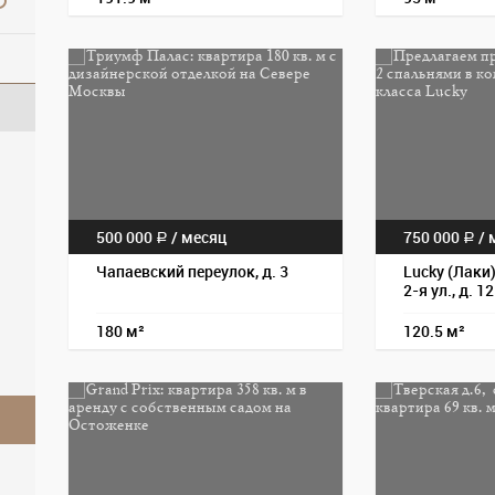
500 000
/
месяц
750 000
/
м
a
a
Чапаевский переулок, д. 3
Lucky (Лаки
2-я ул., д. 12
180 м²
120.5 м²