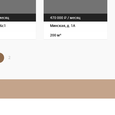
есяц
470 000
/
месяц
a
 6с1
Минская, д. 1А
200 м²
2