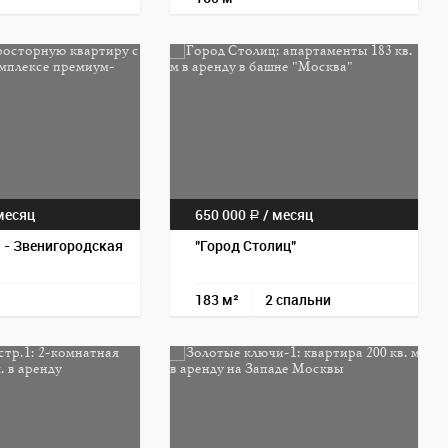
Пос
есяц
650 000
/
месяц
a
) - Звенигородская
"Город Столиц"
183 м²
2 спальни
Пос