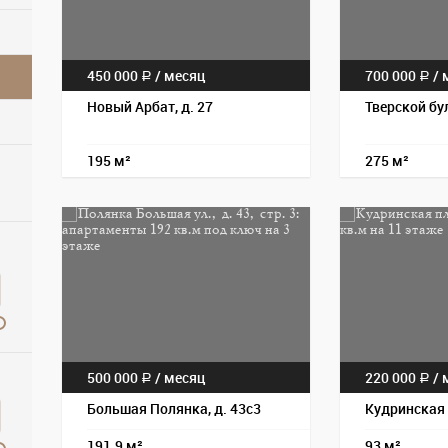
450 000
/
месяц
700 000
/
м
a
a
Новый Арбат, д. 27
Тверской бул
195 м²
275 м²
500 000
/
месяц
220 000
/
м
a
a
Большая Полянка, д. 43с3
Кудринская 
191.9 м²
93 м²