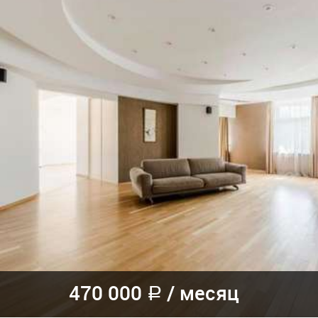
470 000
/
месяц
a