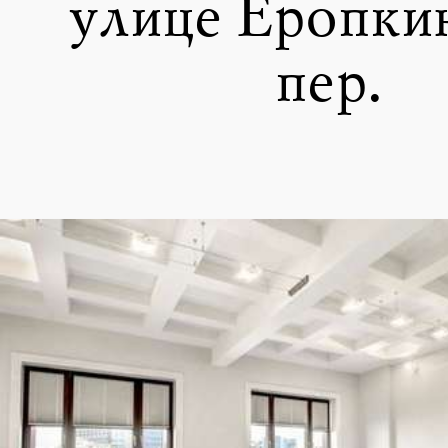
улице Еропки
пер.