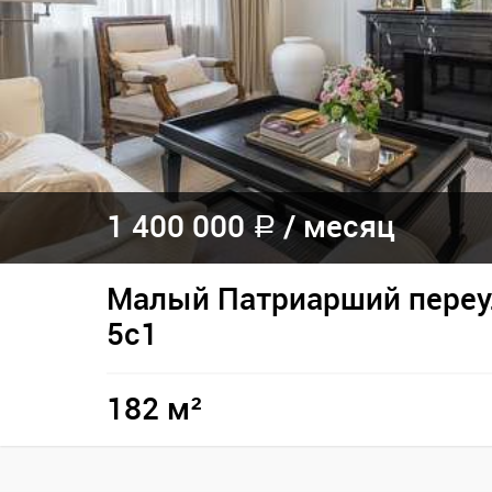
1 400 000
/
месяц
a
Малый Патриарший переул
5с1
182 м²