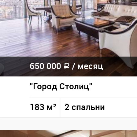
650 000
/
месяц
a
"Город Столиц"
183 м²
2 спальни