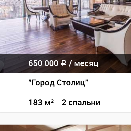
650 000
/
месяц
a
"Город Столиц"
183 м²
2 спальни