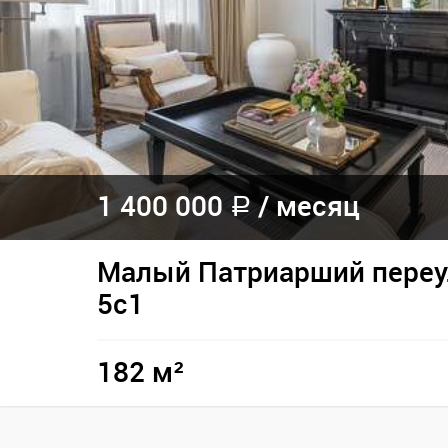
1 400 000
/
месяц
a
Малый Патриарший переул
5с1
182 м²