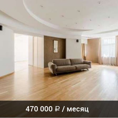
470 000
/
месяц
a