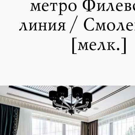
метро Филев
линия / Смоле
[мелк.]