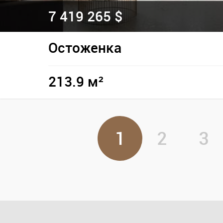
7 419 265 $
Остоженка
213.9 м²
1
2
3