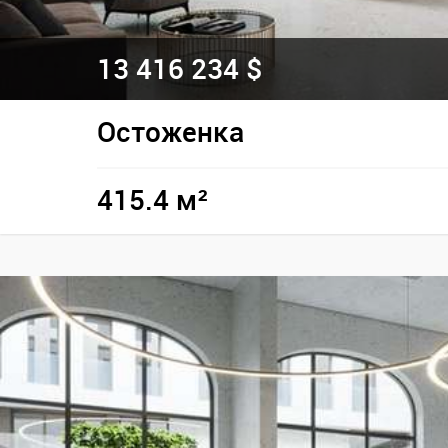
13 416 234 $
Остоженка
415.4 м²