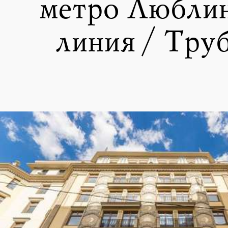
метро Любли
линия / Тру