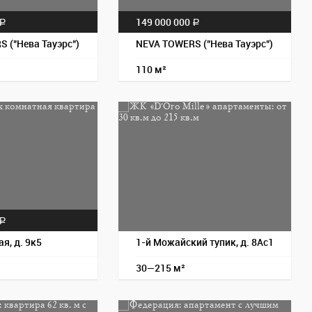
149 000 000
a
a
 ("Нева Тауэрс")
NEVA TOWERS ("Нева Тауэрс")
110 м²
Пос
a
я, д. 9к5
1-й Можайский тупик, д. 8Ас1
30—215 м²