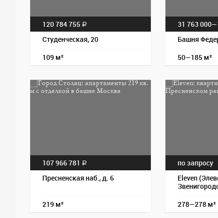
120 784 755
31 763 000—
a
Студенческая, 20
Башня Феде
109 м²
50—185 м²
107 966 781
по запросу
a
Пресненская наб., д. 6
Eleven (Элев
Звенигородс
219 м²
278—278 м²