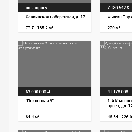
по запросу
7 180 542 $
Саввинская набережная, д. 17
Фьюжн Пар
77.7—135.2 м²
270 м²
63 000 000
41 178 008—
a
"Поклонная 9"
1-й Красног
проезд, д. 1
84.4 м²
46.54—226.0