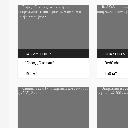
145 275 000
3 042 603 $
a
"Город Столиц"
RedSide
193 м²
350 м²