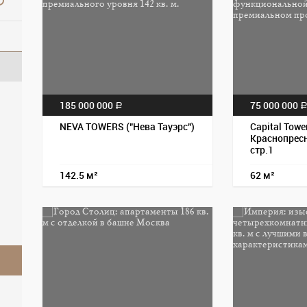
185 000 000
75 000 000
a
NEVA TOWERS ("Нева Тауэрс")
Capital Tower
Краснопресн
стр.1
142.5 м²
62 м²