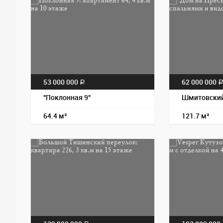
53 000 000
62 000 000
a
"Поклонная 9"
Шмитовский 
64.4 м²
121.7 м²