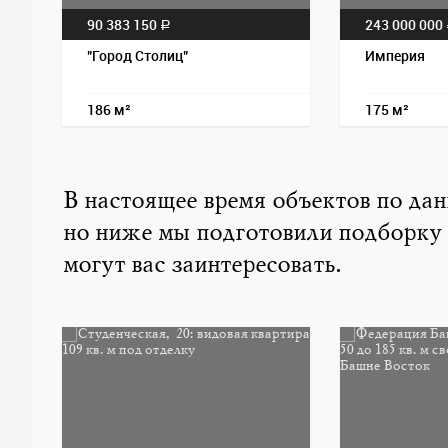
90 383 150
243 000 000
a
"Город Столиц"
Империя
186 м²
175 м²
В настоящее время объектов по да
но ниже мы подготовили подборку
могут вас заинтересовать.