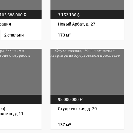
103 688 000
3 152 136 $
a
рация
Новый Арбат, д. 27
2 спальни
173 м²
Пос
98 000 000
a
ен) -
Студенческая, д. 20
кое ш., д.11
137 м²