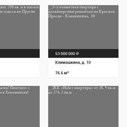
Пос
53 000 000
a
Климашкина, д. 10
76.6 м²