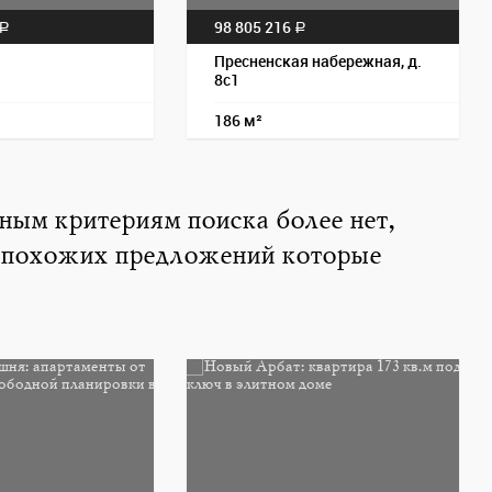
98 805 216
a
a
Пресненская набережная, д.
8с1
186 м²
нным критериям поиска более нет,
 похожих предложений которые