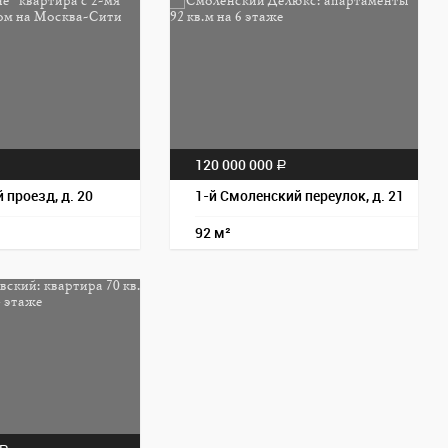
Пос
120 000 000
a
a
проезд, д. 20
1-й Смоленский переулок, д. 21
92 м²
Пос