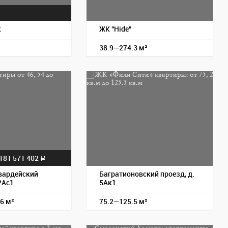
к
ЖК "Hide"
38.9—274.3 м²
Пос
181 571 402
a
вардейский
Багратионовский проезд, д.
2Ас1
5Ак1
6 м²
75.2—125.5 м²