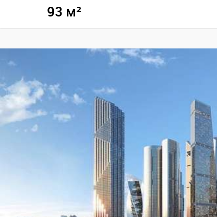
93 м²