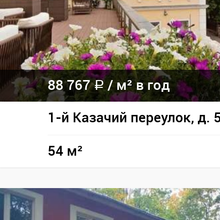
88 767
/
м² в год
a
1-й Казачий переулок, д. 
54 м²