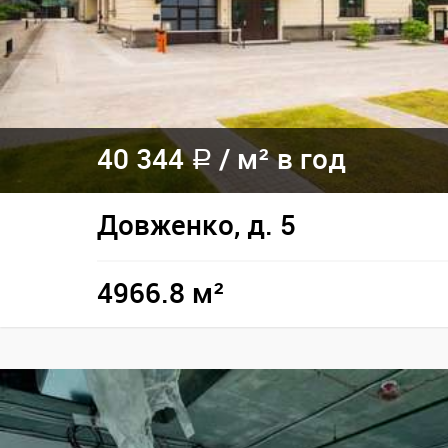
40 344
/
м² в год
a
Довженко, д. 5
4966.8 м²