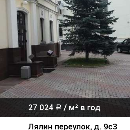
27 024
/
м² в год
a
Лялин переулок, д. 9с3