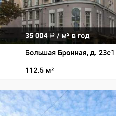
35 004
/
м² в год
a
Большая Бронная, д. 23с1
112.5 м²