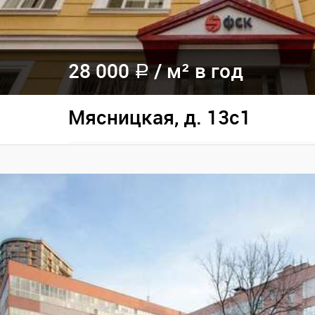
28 000
/
м² в год
a
Мясницкая, д. 13с1