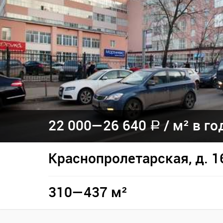
22 000—
26 640
/
м² в го
a
Краснопролетарская, д. 1
310—437 м²