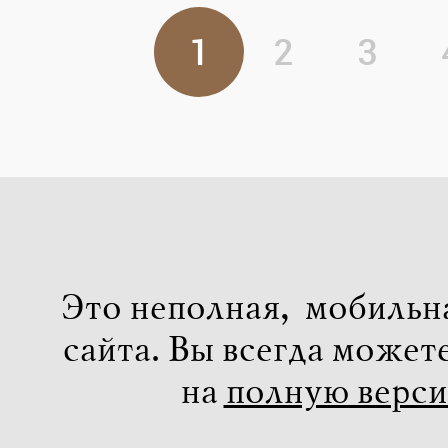
1
2
3
Это неполная, мобильн
сайта. Вы всегда может
на
полную верс