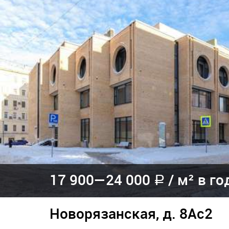
17 900—
24 000
/
м² в го
a
Новорязанская, д. 8Ас2