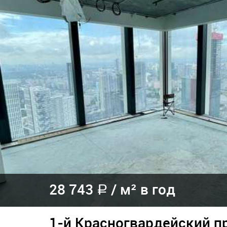
28 743
/
м² в год
a
1-й Красногвардейский п