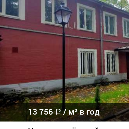
13 756
/
м² в год
a