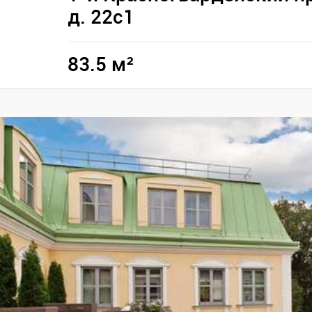
д. 22с1
83.5 м²