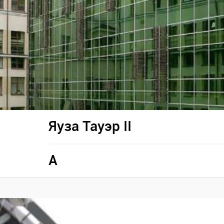
Яуза Тауэр II
A