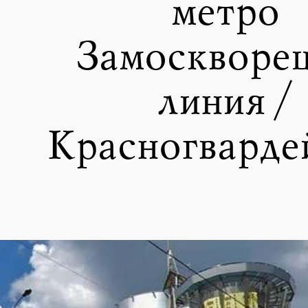
метро
Замоскворе
линия /
Красногварде