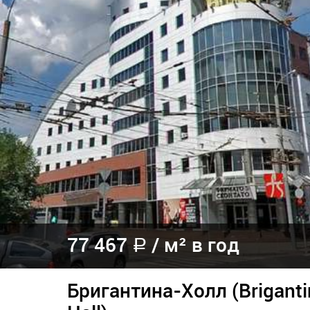
77 467
/ м² в год
a
Бригантина-Холл (Briganti