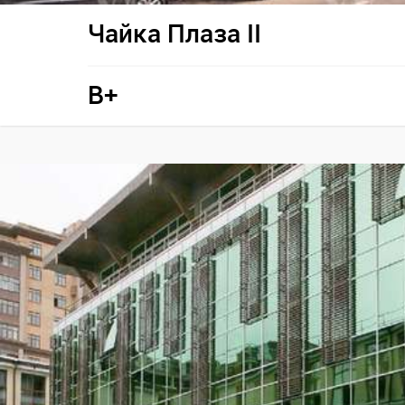
Чайка Плаза II
B+