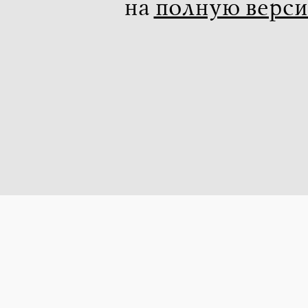
на
полную верс